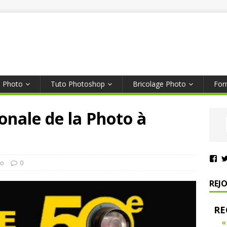
s Photo
Tuto Photoshop
Bricolage Photo
For
onale de la Photo à
to
0
REJ
RE
«